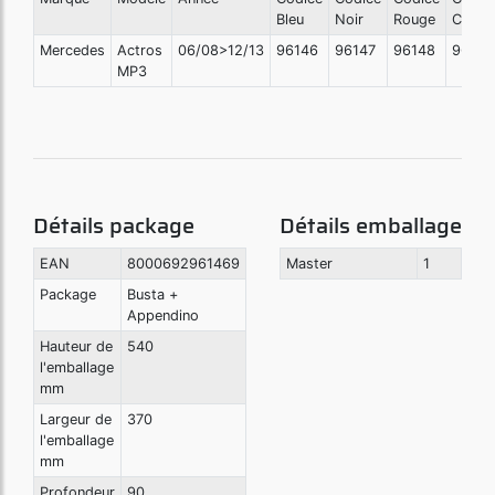
Bleu
Noir
Rouge
Crème
Mercedes
Actros
06/08>12/13
96146
96147
96148
96149
MP3
Détails package
Détails emballage
EAN
8000692961469
Master
1
Package
Busta +
Appendino
Hauteur de
540
l'emballage
mm
Largeur de
370
l'emballage
mm
Profondeur
90