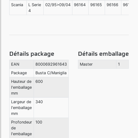
Scania
L Serie
02/95>09/04
96164
96165
96166
96167
4
Détails package
Détails emballage
EAN
8000692961643
Master
1
Package
Busta C/Maniglia
Hauteur de
600
l'emballage
mm
Largeur de
340
l'emballage
mm
Profondeur
100
de
l'emballage