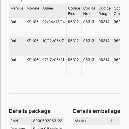
Marque
Modèle
Année
Codice
Codice
Codice
Codice
Bleu
Noir
Rouge
Crème
Daf
XF 105
02/04>12/14
96312
96313
96314
96315
Daf
XF 106
10/12>06/17
96312
96313
96314
96315
Daf
XF 106
07/17>05/21
96312
96313
96314
96315
Détails package
Détails emballage
EAN
8000692963128
Master
1
Package
Busta C/Maniglia