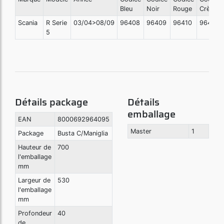
Bleu
Noir
Rouge
Crème
Scania
R Serie
03/04>08/09
96408
96409
96410
96411
5
Détails package
Détails
emballage
EAN
8000692964095
Master
1
Package
Busta C/Maniglia
Hauteur de
700
l'emballage
mm
Largeur de
530
l'emballage
mm
Profondeur
40
de