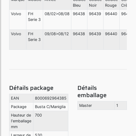
Bleu
Noir
Rouge
Crème
Volvo
FH
08/02>08/08
96438
96439
96440
96441
Serie 3
Volvo
FH
09/08>08/12
96438
96439
96440
96441
Serie 3
Détails package
Détails
emballage
EAN
8000692964385
Master
1
Package
Busta C/Maniglia
Hauteur de
700
l'emballage
mm
Largeur de
530