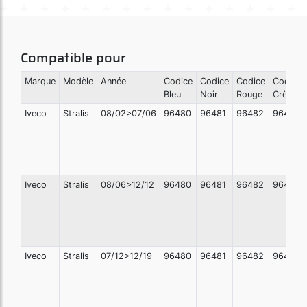
Compatible pour
Marque
Modèle
Année
Codice
Codice
Codice
Codice
Bleu
Noir
Rouge
Crème
Iveco
Stralis
08/02>07/06
96480
96481
96482
96483
Iveco
Stralis
08/06>12/12
96480
96481
96482
96483
Iveco
Stralis
07/12>12/19
96480
96481
96482
96483