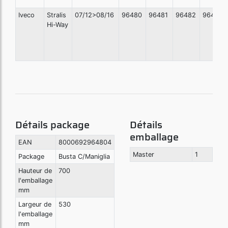
Iveco
Stralis
07/12>08/16
96480
96481
96482
96483
Hi-Way
Détails package
Détails
emballage
EAN
8000692964804
Master
1
Package
Busta C/Maniglia
Hauteur de
700
l'emballage
mm
Largeur de
530
l'emballage
mm