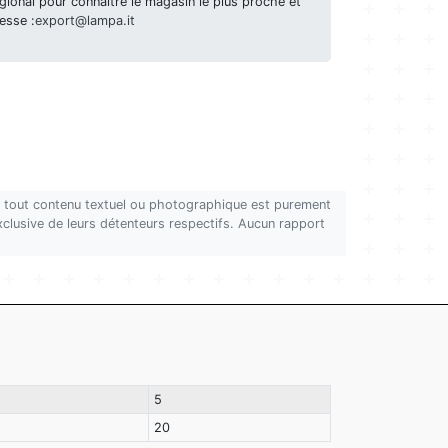
ional pour connaître le magasin le plus proche et
esse :
export@lampa.it
on, tout contenu textuel ou photographique est purement
 exclusive de leurs détenteurs respectifs. Aucun rapport
5
20