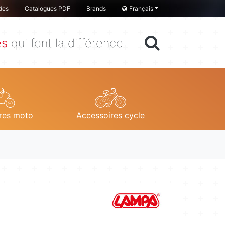
des
Catalogues PDF
Brands
Français
es
qui font la différence
res moto
Accessoires cycle