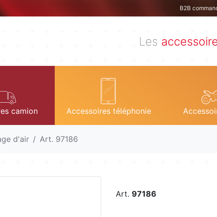
B2B comman
Les
accessoir
res camion
Accessoires téléphonie
Accessoi
age d'air
Art. 97186
Art.
97186