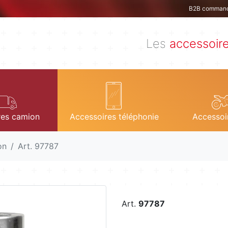
B2B comman
Les
accessoir
res camion
Accessoires téléphonie
Accessoi
on
Art. 97787
Art.
97787