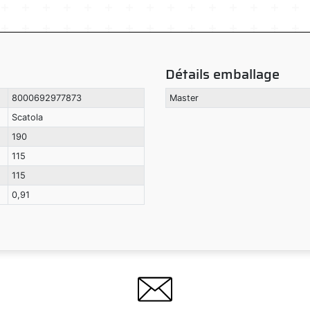
Détails emballage
8000692977873
Master
Scatola
190
115
115
0,91