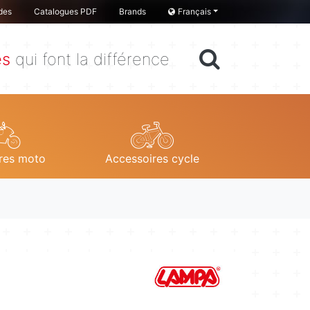
des
Catalogues PDF
Brands
Français
es
qui font la différence
res moto
Accessoires cycle