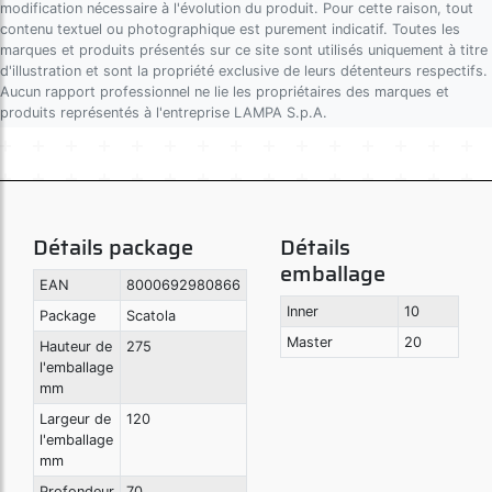
modification nécessaire à l'évolution du produit. Pour cette raison, tout
contenu textuel ou photographique est purement indicatif. Toutes les
marques et produits présentés sur ce site sont utilisés uniquement à titre
d'illustration et sont la propriété exclusive de leurs détenteurs respectifs.
Art. 98006
Aucun rapport professionnel ne lie les propriétaires des marques et
T-5, adaptateur air attache rapide
produits représentés à l'entreprise LAMPA S.p.A.
Art. 98075
T-1, Adaptateur air attache rapide
Détails package
Détails
emballage
EAN
8000692980866
Inner
10
Package
Scatola
Art. 98076
Master
20
Hauteur de
275
Adaptateur air attache rapide - Scania Serie 4
l'emballage
mm
Largeur de
120
l'emballage
Art. 98077
mm
Adaptateur air attache rapide, 2 in 1 - Iveco
Stralis, Tector
Profondeur
70