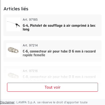
Articles liés
Art. 97185
G-4, Pistolet de soufflage à air comprimé à bec
long
Art. 97214
C-6, connecteur air pour tube Ø 6 mm à raccord
rapide femelle
Art. 97216
C-8, connecteur air pour tube Ø 8 mm à raccord
rapide femelle
Tout voir
Art. 97983
C-5 Adaptateur air, fiche Italie - raccord Asie
Disclaimer
: LAMPA S.p.A. se réserve le droit d'apporter toute