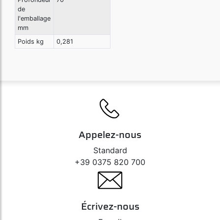
de
l'emballage
mm
Art. 98079
Poids kg
0,281
Adaptateur air attache rapide - Renault
Art. 98081
T-2, adaptateur air attache rapide
Appelez-nous
Art. 98085
Standard
G-1, Pistolet soufflage air
+39 0375 820 700
Art. 98095
Écrivez-nous
G-2 De Luxe, pistolet soufflage air