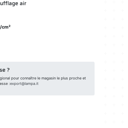
ufflage air
g/cm²
se ?
ional pour connaître le magasin le plus proche et
esse :
export@lampa.it