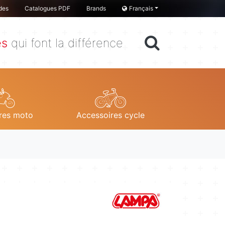
des
Catalogues PDF
Brands
Français
es
qui font la différence
res moto
Accessoires cycle