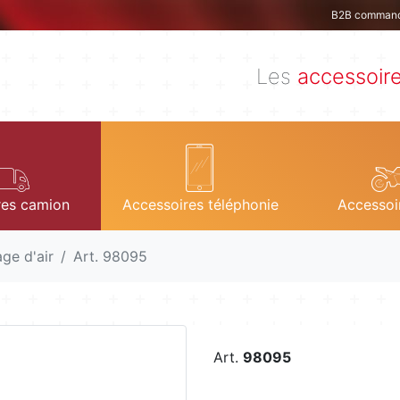
B2B comman
Les
accessoir
res camion
Accessoires téléphonie
Accessoi
age d'air
Art. 98095
Art.
98095