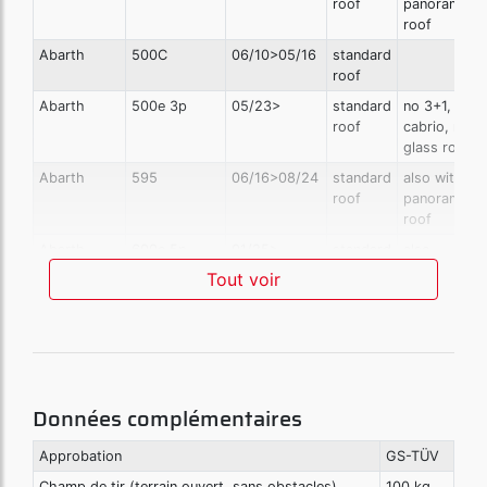
roof
panoramic
roof
Abarth
500C
06/10>05/16
standard
roof
Abarth
500e 3p
05/23>
standard
no 3+1, no
roof
cabrio, no
glass roof
Abarth
595
06/16>08/24
standard
also with
roof
panoramic
roof
Abarth
600e 5p
01/25>
standard
also
roof
electric
Tout voir
versions
Abarth
695 Biposto
12/14>05/16
standard
roof
Abarth
695 Biposto
06/16>12/17
standard
roof
Données complémentaires
Alfa Romeo
156
10/04>12/07
standard
Crosswagon
railing
Approbation
GS-TÜV
Alfa Romeo
156
03/00>05/03
standard
Champ de tir (terrain ouvert, sans obstacles)
100 kg