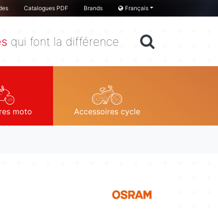
des
Catalogues PDF
Brands
Français
es
qui font la différence
res moto
Accessoires cycle