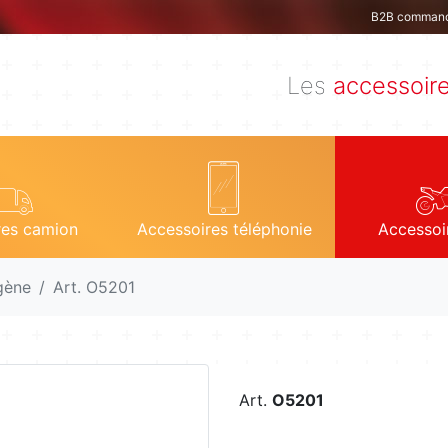
B2B comman
Les
accessoir
res camion
Accessoires téléphonie
Accessoi
gène
Art. O5201
Art.
O5201