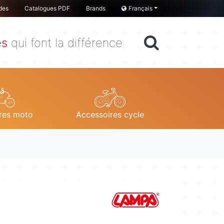
des
Catalogues PDF
Brands
Français
es
qui font la différence
res moto
Accessoires cycle