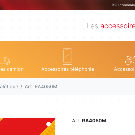
B2B comman
Les
accessoir
res camion
Accessoires téléphonie
Accessoi
alétique
Art. RA4050M
Art.
RA4050M