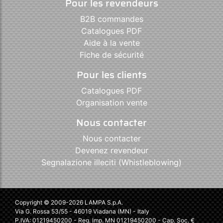
Pour les revendeurs
B2B commandes
Catalogues PDF
Aide à la vente
Fiche de sécurité
Pour les clients
Catalogues PDF
Organisation vente
Nous contacter
Nous contacter
Devenez revendeur
Segnalazione illeciti (Whistleblowing)
Copyright © 2009-2026 LAMPA S.p.A.
Via G. Rossa 53/55 - 46019 Viadana (MN) - Italy
P.IVA: 01219450200 - Reg. Imp. MN 01219450200 - Cap. Soc. €