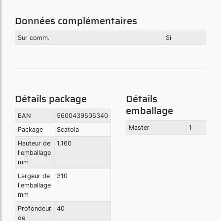
Données complémentaires
Sur comm.
Si
Détails package
Détails
emballage
EAN
5600439505340
Master
1
Package
Scatola
Hauteur de
1,160
l'emballage
mm
Largeur de
310
l'emballage
mm
Profondeur
40
de