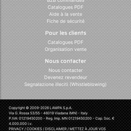
Catalogues PDF
Aide à la vente
Fiche de sécurité
Pour les clients
Catalogues PDF
Organisation vente
Nous contacter
Nous contacter
Devenez revendeur
Segnalazione illeciti (Whistleblowing)
Copyright © 2009-2026 LAMPA S.p.A.
Via G. Rossa 53/55 - 46019 Viadana (MN) - Italy
P.IVA: 01219450200 - Reg. Imp. MN 01219450200 - Cap. Soc. €
4.000.000 i.v.
PRIVACY
/
COOKIES
/
DISCLAIMER
/
METTEZ À JOUR VOS