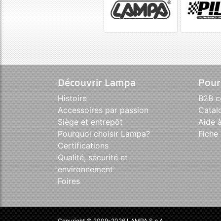
Découvrir Lampa
Pour
Histoire
B2B 
Accessoires par passion
Catal
Siège et entrepôt
Aide à
Pourquoi choisir Lampa?
Fiche 
Certifications
Qualité, sécurité et
environnement
Foires
Copyright © 2009-2026 LAMPA S.p.A.