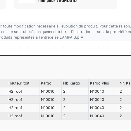
mm pour 76GR0010
r toute modification nécessaire à l'évolution du produit. Pour cette rais
ce site sont utilisés uniquement à titre d'illustration et sont la propriété
produits représentés à l'entreprise LAMPA S.p.A.
Hauteur toit
Kargo
Nb Kargo
Kargo Plus
Nr. Ka
H2 roof
N10010
2
N10040
2
H2 roof
N10010
2
N10040
2
H2 roof
N10010
2
N10040
2
H2 roof
N10010
2
N10040
2