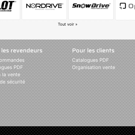
Tout voir »
 les revendeurs
Pour les clients
commandes
Catalogues PDF
ogues PDF
Organisation vente
 la vente
de sécurité