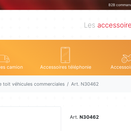
B2B comman
Les
accessoir
res camion
Accessoires téléphonie
Accessoi
e toit véhicules commerciales
Art. N30462
Art.
N30462