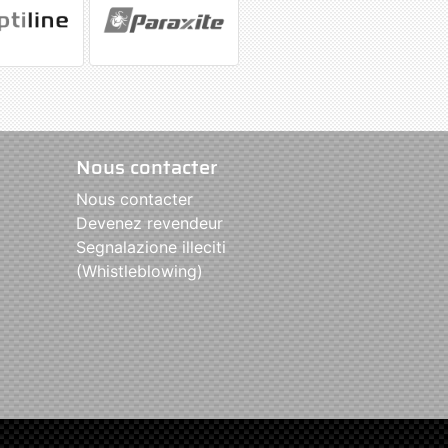
Nous contacter
Nous contacter
Devenez revendeur
Segnalazione illeciti
(Whistleblowing)