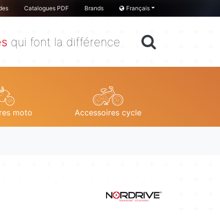
des
Catalogues PDF
Brands
Français
es
qui font la différence
res moto
Accessoires cycle