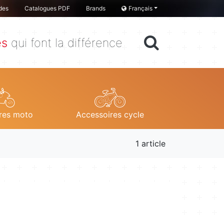
des
Catalogues PDF
Brands
Français
es
qui font la différence
res moto
Accessoires cycle
1 article