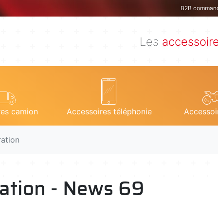
B2B comman
Les
accessoir
res camion
Accessoires téléphonie
Accessoi
ration
ration - News 69