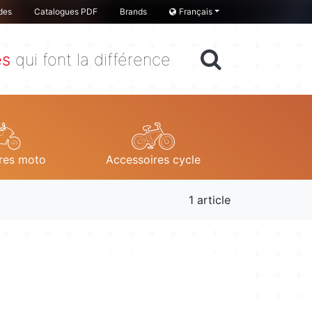
des
Catalogues PDF
Brands
Français
es
qui font la différence
res moto
Accessoires cycle
1 article