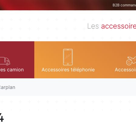
B2B comman
Les
accessoir
res camion
Accessoires téléphonie
Accessoi
arplan
4