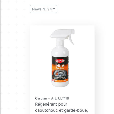
News N. 94
-
Carplan
Art. ULT118
Régénérant pour
caoutchouc et garde-boue,