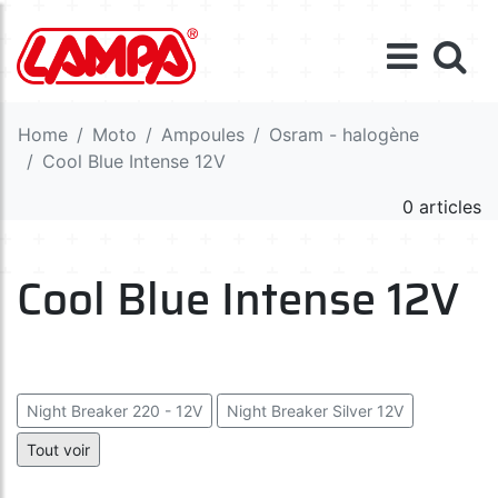
Home
Moto
Ampoules
Osram - halogène
Cool Blue Intense 12V
0 articles
Cool Blue Intense 12V
Night Breaker 220 - 12V
Night Breaker Silver 12V
Night Breaker Laser 12V
Tout voir
Cool Blue Intense (Next Gen) 12V
Cool Blue Boost 12V