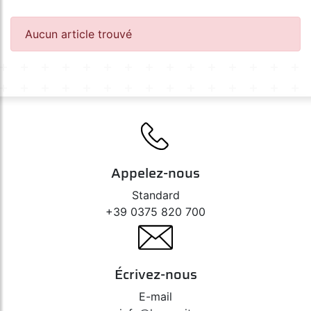
Diadem 12V
Ultra Life 12V
Silverstar 2.0 12V
Aucun article trouvé
Original Line 12V
Original Line 12V - Auxiliaires
All Season 12V
Night Racer Plus / X-Racer 12V
Off-Road 12V
Night Breaker Unlimited 12V
Night Breaker 200 - 12V
Appelez-nous
Standard
+39 0375 820 700
Écrivez-nous
E-mail