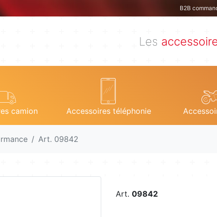
B2B comman
Les
accessoir
res camion
Accessoires téléphonie
Accessoi
ormance
Art. 09842
Art.
09842