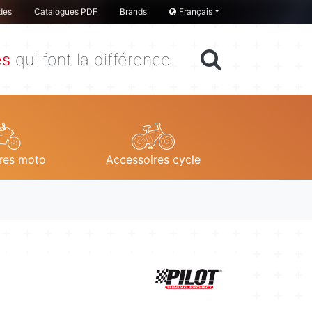
des
Catalogues PDF
Brands
Français
es
qui font la différence
res moto
Accessoires cycle