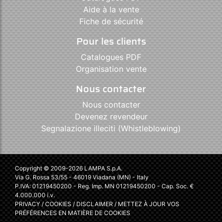
Aide à la vente
Fiche de sécurité
Pour les clients
Catalogues PDF
Organisation vente
Nous contacter
Nous contacter
Devenez revendeur
Segnalazione illeciti (Whistleblowing)
Copyright © 2009-2026 LAMPA S.p.A.
Via G. Rossa 53/55 - 46019 Viadana (MN) - Italy
P.IVA: 01219450200 - Reg. Imp. MN 01219450200 - Cap. Soc. €
4.000.000 i.v.
PRIVACY
/
COOKIES
/
DISCLAIMER
/
METTEZ À JOUR VOS
PRÉFÉRENCES EN MATIÈRE DE COOKIES