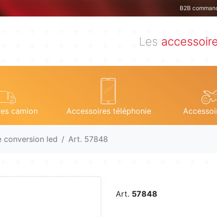
B2B comman
Les
accessoir
res camion
Accessoires téléphonie
Accessoi
e conversion led
Art. 57848
Art.
57848