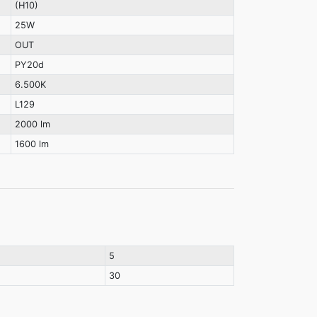
(H10)
25W
OUT
PY20d
6.500K
L129
2000 lm
1600 lm
5
30