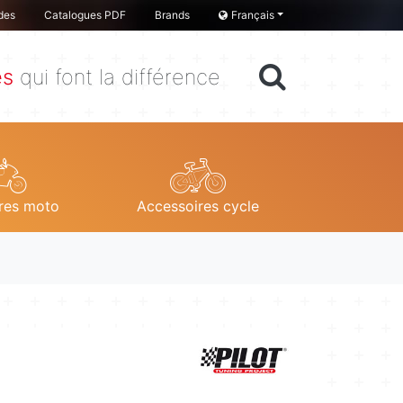
des
Catalogues PDF
Brands
Français
es
qui font la différence
res moto
Accessoires cycle