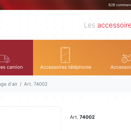
B2B comman
Les
accessoir
res camion
Accessoires téléphonie
Accessoi
age d'air
Art. 74002
Art.
74002