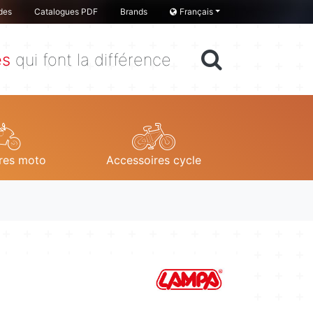
des
Catalogues PDF
Brands
Français
es
qui font la différence
res moto
Accessoires cycle