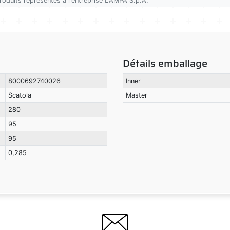
produits représentés à l'entreprise LAMPA S.p.A.
Détails emballage
8000692740026
Inner
Scatola
Master
280
95
95
0,285