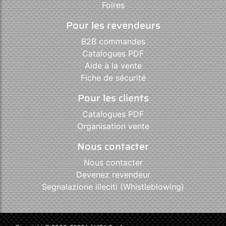
Foires
Pour les revendeurs
B2B commandes
Catalogues PDF
Aide à la vente
Fiche de sécurité
Pour les clients
Catalogues PDF
Organisation vente
Nous contacter
Nous contacter
Devenez revendeur
Segnalazione illeciti (Whistleblowing)