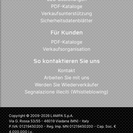
PDF-Kataloge
Verkaufsunterstützung
Sicherheitsdatenblätter
Für Kunden
PDF-Kataloge
Verkaufsorganisation
So kontaktieren Sie uns
Kontakt
Arbeiten Sie mit uns
Werden Sie Wiederverkäufer
Segnalazione illeciti (Whistleblowing)
Copyright © 2009-2026 LAMPA S.p.A.
Via G. Rossa 53/55 - 46019 Viadana (MN) - Italy
P.IVA: 01219450200 - Reg. Imp. MN 01219450200 - Cap. Soc. €
4.000.000 i.v.