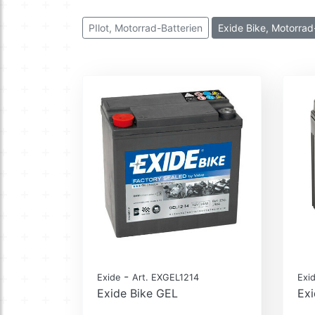
PIlot, Motorrad-Batterien
Exide Bike, Motorrad
-
Exide
Art. EXGEL1214
Exi
Exide Bike GEL
Ex