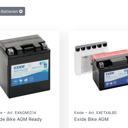
-Batterien
-
-
de
Art. EXAGM1214
Exide
Art. EXETX4LBS
ide Bike AGM Ready
Exide Bike AGM