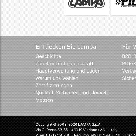
Entdecken Sie Lampa
Für 
Geschichte
B2B-B
Zubehör für Leidenschaft
PDF-K
Hauptverwaltung und Lager
Verka
Warum uns wählen
Sicher
Zertifizierungen
Qualität, Sicherheit und Umwelt
Messen
Copyright © 2009-2026 LAMPA S.p.A.
Via G. Rossa 53/55 - 46019 Viadana (MN) - Italy
P.IVA: 01219450200 - Reg. Imp. MN 01219450200 - Cap. So