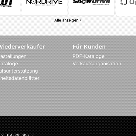
Alle anzeigen »
Wiederverkäufer
Für Kunden
estellungen
PDF-Kataloge
ataloge
Verkaufsorganisation
ufsunterstützung
heitsdatenblätter
c. € 4.000.000 i.v.