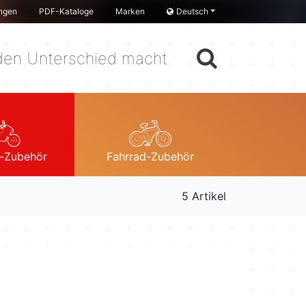
ngen
PDF-Kataloge
Marken
Deutsch
en Unterschied macht
-Zubehör
Fahrrad-Zubehör
5 Artikel