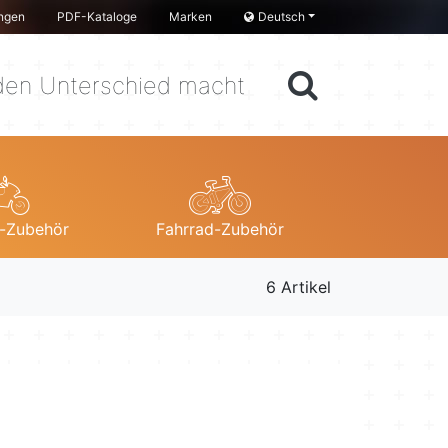
ngen
PDF-Kataloge
Marken
Deutsch
en Unterschied macht
-Zubehör
Fahrrad-Zubehör
6 Artikel