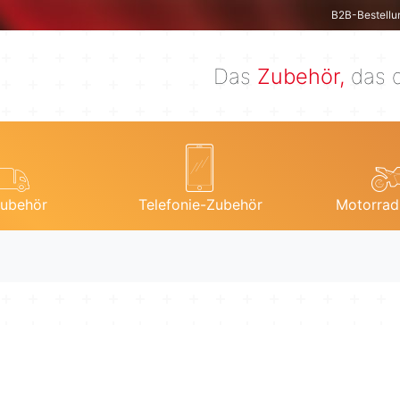
B2B-Bestellu
Das
Zubehör,
das d
ubehör
Telefonie-Zubehör
Motorrad