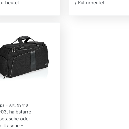
turbeutel
/ Kulturbeutel
-
pa
Art. 99418
03, halbstarre
setasche oder
rttasche –