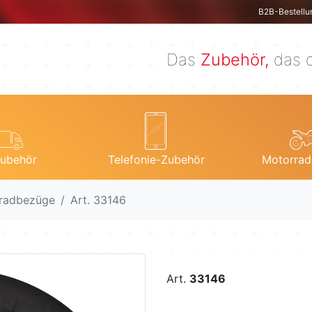
B2B-Bestellu
Das
Zubehör,
das d
ubehör
Telefonie-Zubehör
Motorrad
kradbezüge
Art. 33146
Art.
33146