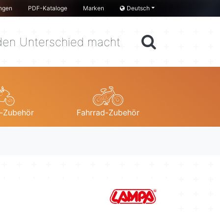
ngen
PDF-Kataloge
Marken
Deutsch
en Unterschied macht
-Zubehör
Fahrrad-Zubehör