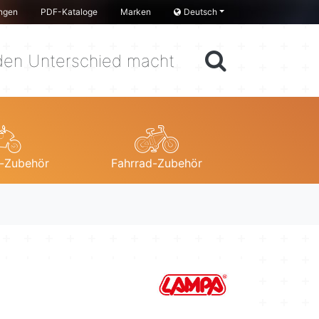
ngen
PDF-Kataloge
Marken
Deutsch
en Unterschied macht
-Zubehör
Fahrrad-Zubehör