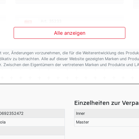
Art. 35233
Trucky, Deodorant für
Alle anzeigen
Fahrzeuginnenraum - 150 ml - Fragola
t vor, Änderungen vorzunehmen, die für die Weiterentwicklung des Produ
 indikativ zu betrachten. Alle auf dieser Website gezeigten Marken und Prod
ber. Zwischen den Eigentümern der vertretenen Marken und Produkte und L
Einzelheiten zur Verp
0692352472
Inner
ola
Master