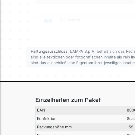
Art. 35232
Trucky, Deodorant für
Fahrzeuginnenraum - 150 ml - Ozean
Haftungsausschluss
: LAMPA S.p.A. behält sich das Rech
sind alle textlichen oder fotografischen Inhalte als rein
sind das ausschließliche Eigentum ihrer jeweiligen Inha
Einzelheiten zum Paket
EAN
800
Konfektion
Scat
Packungshöhe mm
155