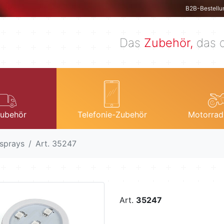
B2B-Bestellu
Das
Zubehör,
das d
ubehör
Telefonie-Zubehör
Motorrad
sprays
Art. 35247
Art.
35247