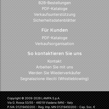
B2B-Bestellungen
PDF-Kataloge
Verkaufsunterstützung
Sicherheitsdatenblätter
Für Kunden
PDF-Kataloge
Verkaufsorganisation
So kontaktieren Sie uns
Kontakt
Arbeiten Sie mit uns
Werden Sie Wiederverkäufer
Segnalazione illeciti (Whistleblowing)
Copyright © 2009-2026 LAMPA S.p.A.
Via G. Rossa 53/55 - 46019 Viadana (MN) - Italy
P.IVA: 01219450200 - Reg. Imp. MN 01219450200 - Cap. Soc. €