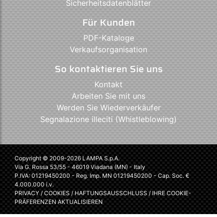
Sicherheitsdatenblätter
Für Kunden
PDF-Kataloge
Verkaufsorganisation
So kontaktieren Sie uns
Kontakt
Arbeiten Sie mit uns
Werden Sie Wiederverkäufer
Segnalazione illeciti (Whistleblowing)
Copyright © 2009-2026 LAMPA S.p.A.
Via G. Rossa 53/55 - 46019 Viadana (MN) - Italy
P.IVA: 01219450200 - Reg. Imp. MN 01219450200 - Cap. Soc. €
4.000.000 i.v.
PRIVACY
/
COOKIES
/
HAFTUNGSAUSSCHLUSS
/
IHRE COOKIE-
PRÄFERENZEN AKTUALISIEREN