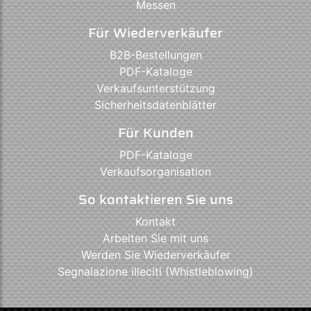
Messen
Für Wiederverkäufer
B2B-Bestellungen
PDF-Kataloge
Verkaufsunterstützung
Sicherheitsdatenblätter
Für Kunden
PDF-Kataloge
Verkaufsorganisation
So kontaktieren Sie uns
Kontakt
Arbeiten Sie mit uns
Werden Sie Wiederverkäufer
Segnalazione illeciti (Whistleblowing)