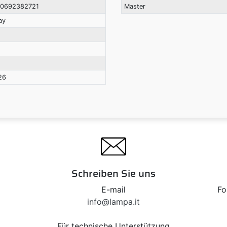
0692382721
Master
ay
26
Schreiben Sie uns
E-mail
Fo
info@lampa.it
Für technische Unterstützung