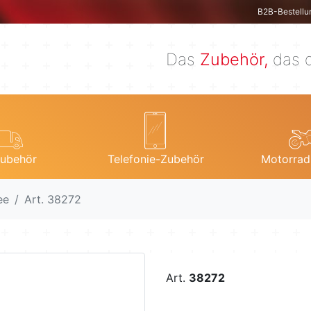
B2B-Bestellu
Das
Zubehör,
das d
ubehör
Telefonie-Zubehör
Motorrad
ee
Art. 38272
Art.
38272