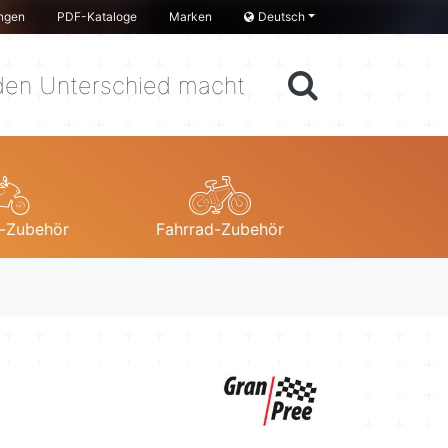
ngen
PDF-Kataloge
Marken
Deutsch
en Unterschied macht
-Zubehör
Fahrrad-Zubehör