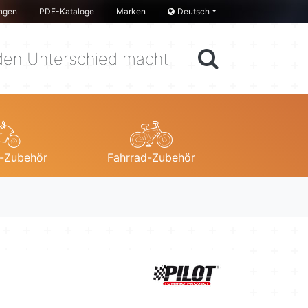
ngen
PDF-Kataloge
Marken
Deutsch
en Unterschied macht
-Zubehör
Fahrrad-Zubehör