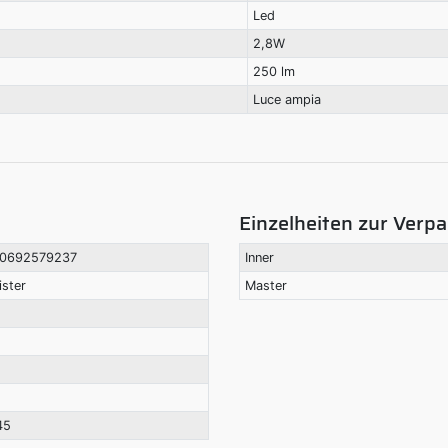
Led
2,8W
250 lm
Luce ampia
Einzelheiten zur Verp
0692579237
Inner
ister
Master
45