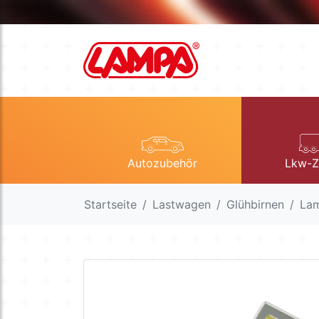
Autozubehör
Lkw-Z
Startseite
Lastwagen
Glühbirnen
Lam