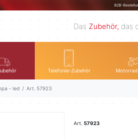
B2B-Bestellu
Das
Zubehör,
das d
ubehör
Telefonie-Zubehör
Motorrad
pa - led
Art. 57923
Art.
57923