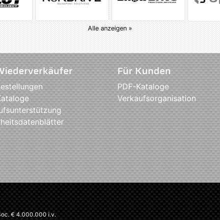
Alle anzeigen »
Wiederverkäufer
Für Kunden
estellungen
PDF-Kataloge
ataloge
Verkaufsorganisation
ufsunterstützung
heitsdatenblätter
c. € 4.000.000 i.v.