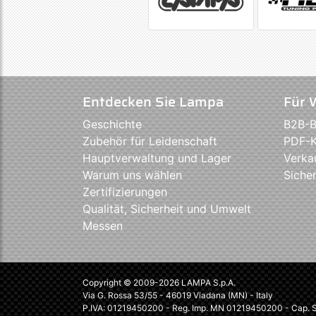
Entdecken Sie Lampa
Für 
Geschichte
B2B-B
Zubehör für Leidenschaft
PDF-K
Hauptverwaltung und Lager
Verka
Warum uns wählen
Sicher
Zertifizierungen
Qualität, Sicherheit und Umwelt
Messen
Copyright © 2009-2026 LAMPA S.p.A.
Via G. Rossa 53/55 - 46019 Viadana (MN) - Italy
P.IVA: 01219450200 - Reg. Imp. MN 01219450200 - Cap. So