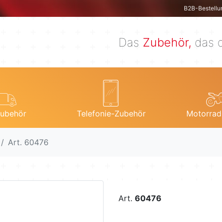
B2B-Bestellu
Das
Zubehör,
das d
ubehör
Telefonie-Zubehör
Motorrad
Art. 60476
Art.
60476