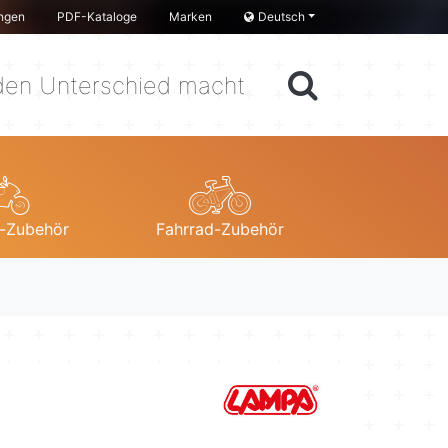
ngen
PDF-Kataloge
Marken
Deutsch
en Unterschied macht
-Zubehör
Fahrrad-Zubehör