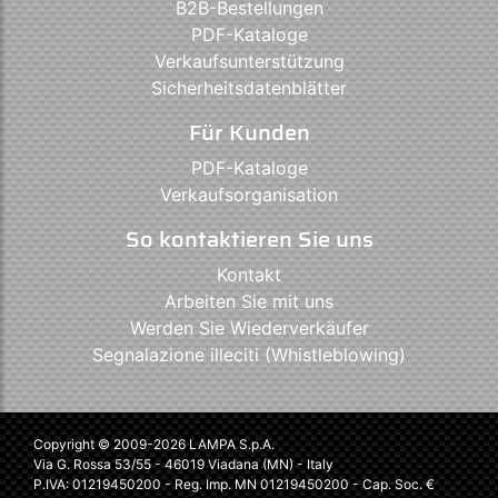
B2B-Bestellungen
PDF-Kataloge
Verkaufsunterstützung
Sicherheitsdatenblätter
Für Kunden
PDF-Kataloge
Verkaufsorganisation
So kontaktieren Sie uns
Kontakt
Arbeiten Sie mit uns
Werden Sie Wiederverkäufer
Segnalazione illeciti (Whistleblowing)
Copyright © 2009-2026 LAMPA S.p.A.
Via G. Rossa 53/55 - 46019 Viadana (MN) - Italy
P.IVA: 01219450200 - Reg. Imp. MN 01219450200 - Cap. Soc. €