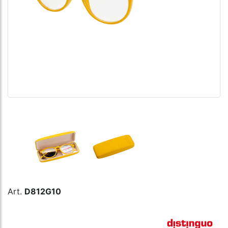
Art.
D812G10