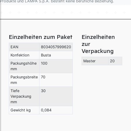
Produkte und LAMPA S.p.A. besteht keine berufliche Beziehung.
Art. N30402
Kit Anschlüsse (fix points) - 2 Schienen
Einzelheiten zum Paket
Einzelheiten
zur
EAN
8034057999620
Verpackung
Art. N30412
Konfektion
Busta
Kit Anschlüsse (fix points) - 2 Schienen
Master
20
Packungshöhe
100
mm
Packungsbreite
70
mm
Art. N30413
Kit Anschlüsse (fix points) - 3 Schienen
Tiefe
30
Verpackung
mm
Gewicht kg
0,084
Art. N30422
Kit Anschlüsse (fix points) - 2 Schienen