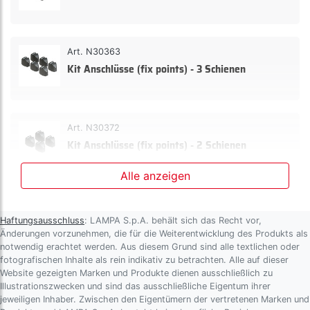
Art. N30363
Kit Anschlüsse (fix points) - 3 Schienen
Art. N30372
Kit Anschlüsse (fix points) - 2 Schienen
Alle anzeigen
Art. N30384
Kit Anschlüsse (fix points) - 4 Schienen
Haftungsausschluss
: LAMPA S.p.A. behält sich das Recht vor,
Änderungen vorzunehmen, die für die Weiterentwicklung des Produkts als
notwendig erachtet werden. Aus diesem Grund sind alle textlichen oder
fotografischen Inhalte als rein indikativ zu betrachten. Alle auf dieser
Website gezeigten Marken und Produkte dienen ausschließlich zu
Art. N30394
Illustrationszwecken und sind das ausschließliche Eigentum ihrer
Kit Anschlüsse (fix points) - 4 Schienen
jeweiligen Inhaber. Zwischen den Eigentümern der vertretenen Marken und