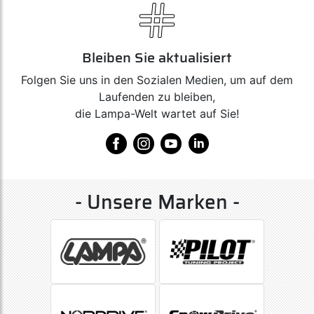
Art. N30443
Kit Anschlüsse (fix points) - 3 Schienen
Bleiben Sie aktualisiert
Folgen Sie uns in den Sozialen Medien, um auf dem
Laufenden zu bleiben,
Art. N30452
die Lampa-Welt wartet auf Sie!
Kit Anschlüsse (fix points) - 2 Schienen
Art. N30462
- Unsere Marken -
Kit Anschlüsse (fix points) - 2 Schienen
Art. N30463
Kit Anschlüsse (fix points) - 3 Schienen