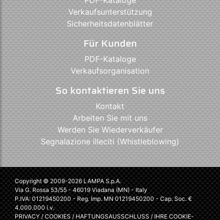
PDF-Kataloge
Verkaufsunterstützung
Sicherheitsdatenblätter
Für Kunden
PDF-Kataloge
Verkaufsorganisation
So kontaktieren Sie uns
Kontakt
Arbeiten Sie mit uns
Werden Sie Wiederverkäufer
Segnalazione illeciti (Whistleblowing)
Copyright © 2009-2026 LAMPA S.p.A.
Via G. Rossa 53/55 - 46019 Viadana (MN) - Italy
P.IVA: 01219450200 - Reg. Imp. MN 01219450200 - Cap. Soc. €
4.000.000 i.v.
PRIVACY
/
COOKIES
/
HAFTUNGSAUSSCHLUSS
/
IHRE COOKIE-