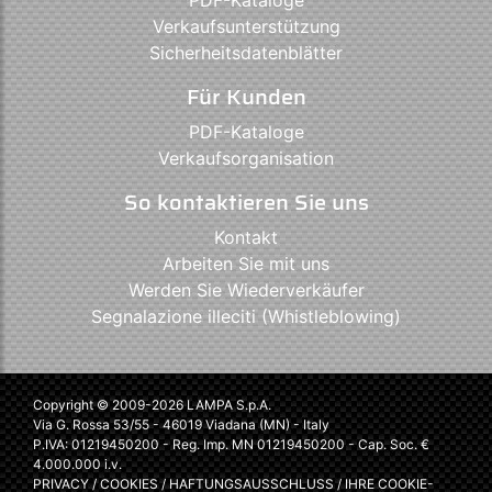
PDF-Kataloge
Verkaufsunterstützung
Sicherheitsdatenblätter
Für Kunden
PDF-Kataloge
Verkaufsorganisation
So kontaktieren Sie uns
Kontakt
Arbeiten Sie mit uns
Werden Sie Wiederverkäufer
Segnalazione illeciti (Whistleblowing)
Copyright © 2009-2026 LAMPA S.p.A.
Via G. Rossa 53/55 - 46019 Viadana (MN) - Italy
P.IVA: 01219450200 - Reg. Imp. MN 01219450200 - Cap. Soc. €
4.000.000 i.v.
PRIVACY
/
COOKIES
/
HAFTUNGSAUSSCHLUSS
/
IHRE COOKIE-