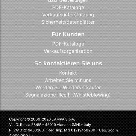
B2B-Bestellungen
PDF-Kataloge
Verkaufsunterstützung
Sicherheitsdatenblätter
Für Kunden
PDF-Kataloge
Verkaufsorganisation
So kontaktieren Sie uns
Kontakt
Arbeiten Sie mit uns
Werden Sie Wiederverkäufer
Segnalazione illeciti (Whistleblowing)
Copyright © 2009-2026 LAMPA S.p.A.
Via G. Rossa 53/55 - 46019 Viadana (MN) - Italy
P.IVA: 01219450200 - Reg. Imp. MN 01219450200 - Cap. Soc. €
4.000.000 i.v.