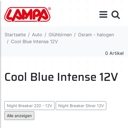
Startseite
Auto
Glühbirnen
Osram - halogen
Cool Blue Intense 12V
0 Artikel
Cool Blue Intense 12V
Night Breaker 220 - 12V
Night Breaker Silver 12V
Night Breaker Laser 12V
Alle anzeigen
Cool Blue Intense (Next Gen) 12V
Cool Blue Boost 12V