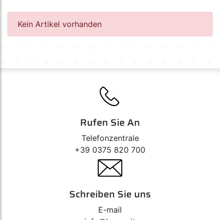
Diadem 12V
Ultra Life 12V
Silverstar 12V
Kein Artikel vorhanden
Silverstar 2.0 12V
Original Line 12V
Original Line 12V - Zusatzscheinwerfer
All Season 12V
Kit Ersatzglühbirnen 12V
Ausstellungsständer
Off-Road 12V
Super 12V
Cool Blue 12V
Night Breaker Plus 12V
Night Breaker Unlimited 12V
Night Breaker 200 - 12V
Rufen Sie An
Telefonzentrale
+39 0375 820 700
Schreiben Sie uns
E-mail