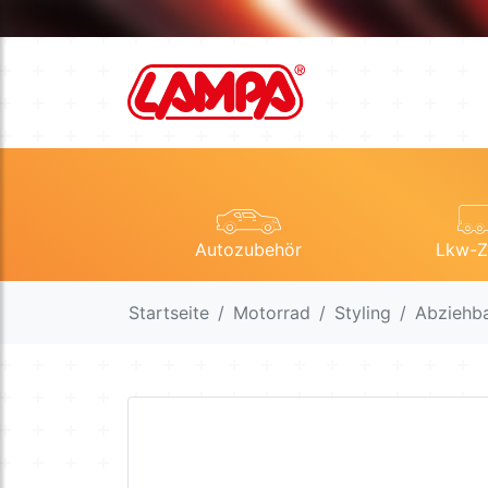
Autozubehör
Lkw-Z
Startseite
Motorrad
Styling
Abziehba