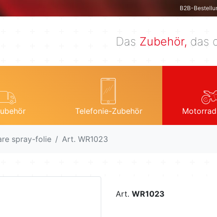
B2B-Bestellu
Das
Zubehör,
das d
ubehör
Telefonie-Zubehör
Motorrad
re spray-folie
Art. WR1023
Art.
WR1023