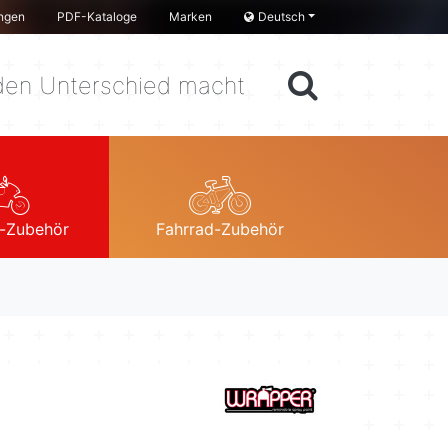
ngen
PDF-Kataloge
Marken
Deutsch
en Unterschied macht
-Zubehör
Fahrrad-Zubehör