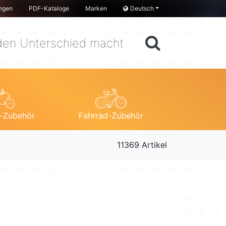
ngen
PDF-Kataloge
Marken
Deutsch
en Unterschied macht
-Zubehör
Fahrrad-Zubehör
11369 Artikel