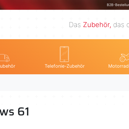
B2B-Bestellu
Das
Zubehör,
das d
ubehör
Telefonie-Zubehör
Motorrad
ws 61