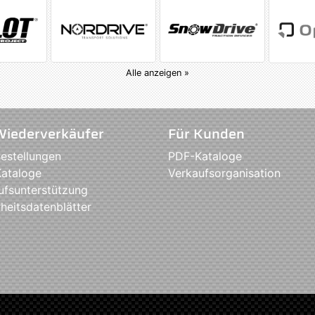
Alle anzeigen »
Wiederverkäufer
Für Kunden
estellungen
PDF-Kataloge
ataloge
Verkaufsorganisation
ufsunterstützung
heitsdatenblätter