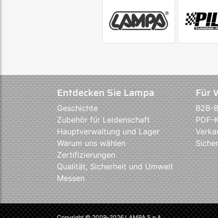
Entdecken Sie Lampa
Für 
Geschichte
B2B-B
Zubehör für Leidenschaft
PDF-K
Hauptverwaltung und Lager
Verka
Warum uns wählen
Sicher
Zertifizierungen
Qualität, Sicherheit und Umwelt
Messen
Copyright © 2009-2026 LAMPA S.p.A.