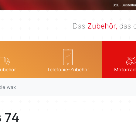
B2B-Bestellu
Das
Zubehör,
das d
ubehör
Telefonie-Zubehör
Motorrad
tle wax
s 74