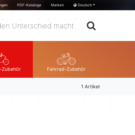
ngen
PDF-Kataloge
Marken
Deutsch
en Unterschied macht
-Zubehör
Fahrrad-Zubehör
1 Artikel