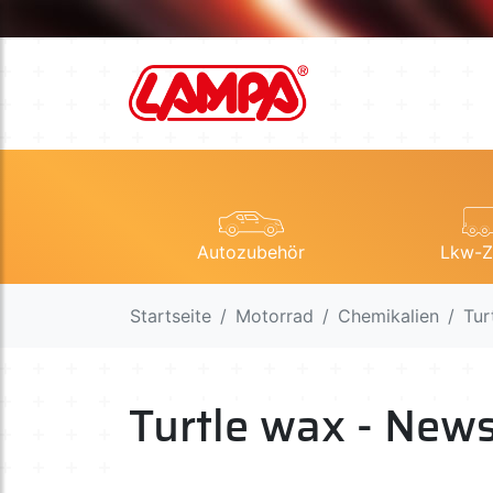
Autozubehör
Lkw-Z
Startseite
Motorrad
Chemikalien
Tur
Turtle wax - New