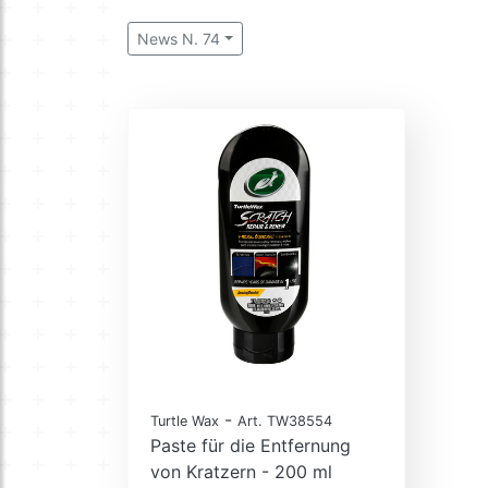
News N. 74
-
Turtle Wax
Art. TW38554
Paste für die Entfernung
von Kratzern - 200 ml