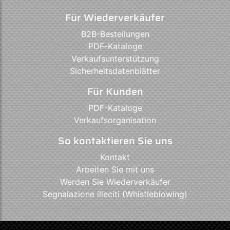
Für Wiederverkäufer
B2B-Bestellungen
PDF-Kataloge
Verkaufsunterstützung
Sicherheitsdatenblätter
Für Kunden
PDF-Kataloge
Verkaufsorganisation
So kontaktieren Sie uns
Kontakt
Arbeiten Sie mit uns
Werden Sie Wiederverkäufer
Segnalazione illeciti (Whistleblowing)