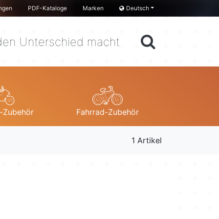
ngen
PDF-Kataloge
Marken
Deutsch
en Unterschied macht
-Zubehör
Fahrrad-Zubehör
1 Artikel