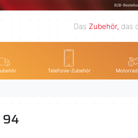
B2B-Bestellu
Das
Zubehör,
das d
ubehör
Telefonie-Zubehör
Motorrad
 94