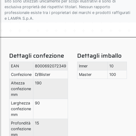
sito sono utilizzati unicamente per scopi illustrativi e sono di
esclusiva proprietà dei rispettivi titolari. Nessun rapporto
professionale esiste tra i proprietari dei marchi e prodotti raffigurati
e LAMPA S.p.A.
Dettagli confezione
Dettagli imballo
EAN
8000692072349
Inner
10
Confezione
D/Blister
Master
100
Altezza
190
confezione
mm
Larghezza
90
confezione
mm
Profondità
15
confezione
mm