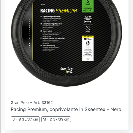
-
Gran Pree
Art. 33162
Racing Premium, coprivolante in Skeentex - Nero
S - Ø 35/37 cm
M - Ø 37/39 cm