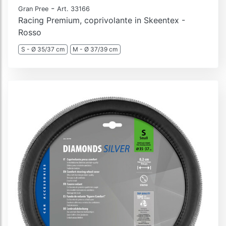
-
Gran Pree
Art. 33166
Racing Premium, coprivolante in Skeentex -
Rosso
S - Ø 35/37 cm
M - Ø 37/39 cm