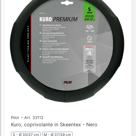
-
Pilot
Art. 33112
Kuro, coprivolante in Skeentex - Nero
S - Ø 35/37 cm
M - Ø 37/39 cm