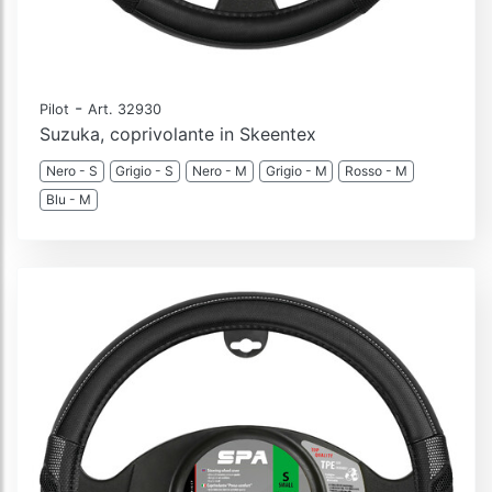
-
Pilot
Art. 32930
Suzuka, coprivolante in Skeentex
Nero - S
Grigio - S
Nero - M
Grigio - M
Rosso - M
Blu - M