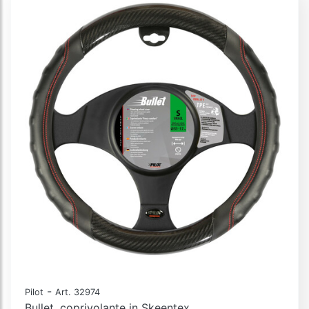
-
Pilot
Art. 32974
Bullet, coprivolante in Skeentex