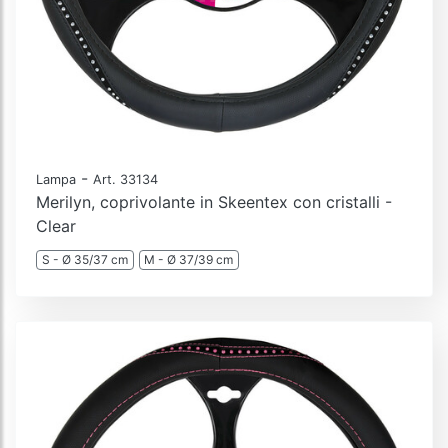
-
Lampa
Art. 33134
Merilyn, coprivolante in Skeentex con cristalli -
Clear
S - Ø 35/37 cm
M - Ø 37/39 cm