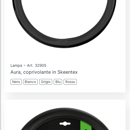
-
Lampa
Art. 32905
Aura, coprivolante in Skeentex
Nero
Bianco
Grigio
Blu
Rosso