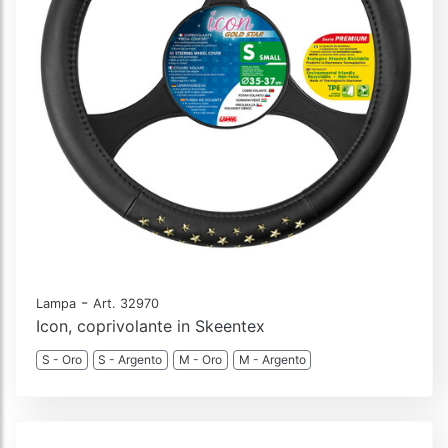
-
Lampa
Art. 32970
Icon, coprivolante in Skeentex
S - Oro
S - Argento
M - Oro
M - Argento