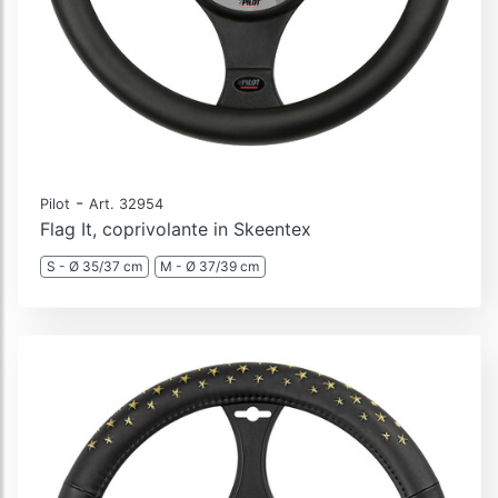
-
Pilot
Art. 32954
Flag It, coprivolante in Skeentex
S - Ø 35/37 cm
M - Ø 37/39 cm