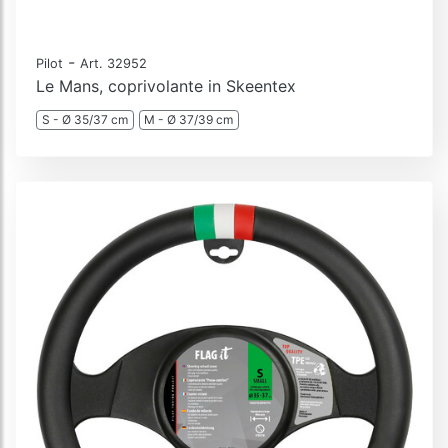
-
Pilot
Art. 32952
Le Mans, coprivolante in Skeentex
S - Ø 35/37 cm
M - Ø 37/39 cm