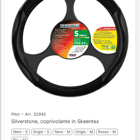
-
Pilot
Art. 32942
Silverstone, coprivolante in Skeentex
Nero - S
Grigio - S
Nero - M
Grigio - M
Rosso - M
Blu - M