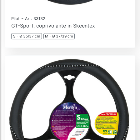
-
Pilot
Art. 33132
GT-Sport, coprivolante in Skeentex
S - Ø 35/37 cm
M - Ø 37/39 cm