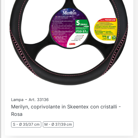
-
Lampa
Art. 33136
Merilyn, coprivolante in Skeentex con cristalli -
Rosa
S - Ø 35/37 cm
M - Ø 37/39 cm