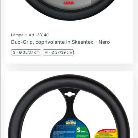
-
Lampa
Art. 33140
Duo-Grip, coprivolante in Skeentex - Nero
S - Ø 35/37 cm
M - Ø 37/39 cm