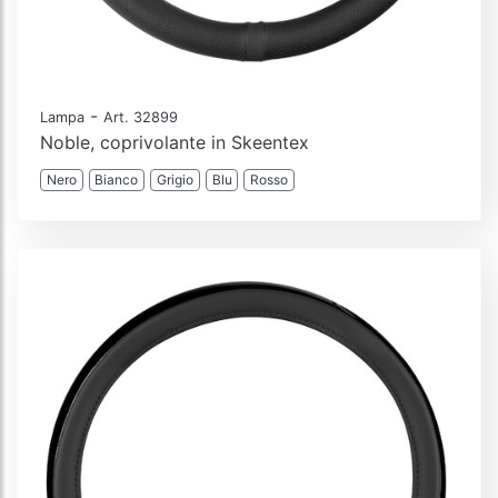
-
Lampa
Art. 32899
Noble, coprivolante in Skeentex
Nero
Bianco
Grigio
Blu
Rosso