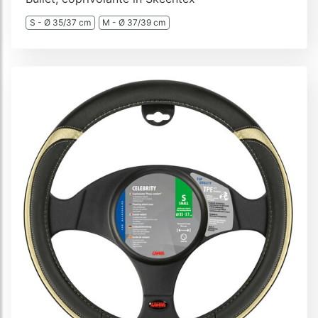
S - Ø 35/37 cm
M - Ø 37/39 cm