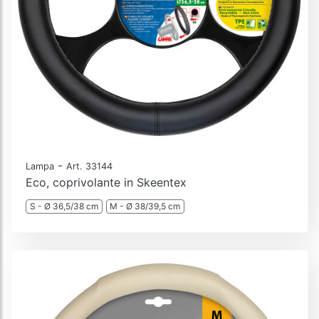
-
Lampa
Art. 33144
Eco, coprivolante in Skeentex
S - Ø 36,5/38 cm
M - Ø 38/39,5 cm