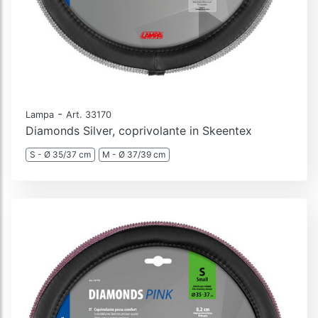
-
Lampa
Art. 33170
Diamonds Silver, coprivolante in Skeentex
S - Ø 35/37 cm
M - Ø 37/39 cm